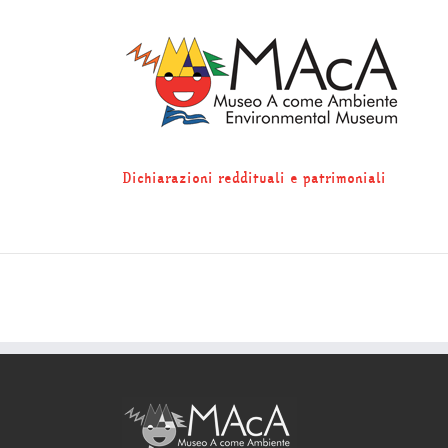
Skip
to
content
Dichiarazioni reddituali e patrimoniali