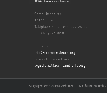
Corso Umbria 90
10144 Torino
Téléphone : +39 011.070.25.35
CF: 08698240010
Contacts:
info@acomeambiente.org
Infos et Réservations:
segreteria@acomeambiente.org
Copyright 2017 Acome Ambiente - Tous droits réservés.