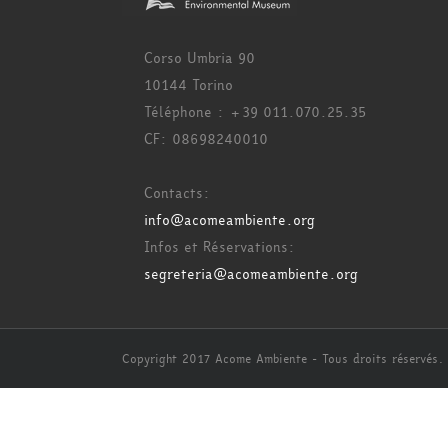
Corso Umbria 90
10144 Torino
Téléphone : +39 011.070.25.35
CF: 08698240010
Contacts:
info@acomeambiente.org
Infos et Réservations:
segreteria@acomeambiente.org
Copyright 2017 Acome Ambiente - Tous droits réservés.