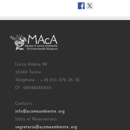
Corso Umbria 90
10144 Torino
Téléphone : +39 011.070.25.35
CF: 08698240010
Contacts:
info@acomeambiente.org
Infos et Réservations:
segreteria@acomeambiente.org