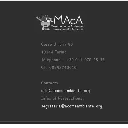
Corso Umbria 90
10144 Torino
Téléphone : +39 011.070.25.35
CF: 08698240010
Contacts:
info@acomeambiente.org
Infos et Réservations:
segreteria@acomeambiente.org