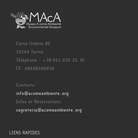
Corso Umbria 90
10144 Torino
Téléphone : +39 011.070.25.35
CF: 08698240010
Contacts:
info@acomeambiente.org
Infos et Réservations:
segreteria@acomeambiente.org
LIENS RAPIDES