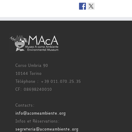
Corso Umbria 90
10144 Torino
Téléphone : +39 011.070.25.35
CF: 08698240010
Contacts:
info@acomeambiente.org
Infos et Réservations:
segreteria@acomeambiente.org