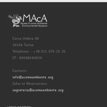
Corso Umbria 90
10144 Torino
Téléphone : +39 011.070.25.35
CF: 08698240010
Contacts:
info@acomeambiente.org
Infos et Réservations:
segreteria@acomeambiente.org