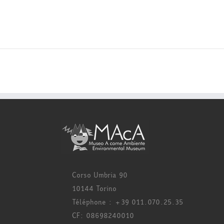
Corso Umbria 90
10144 Torino
Téléphone : +39 011.070.25.35
CF: 08698240010