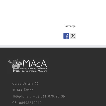
Partage
Corso Umbria 90
10144 Torino
Téléphone : +39 011.070.25.35
CF: 08698240010