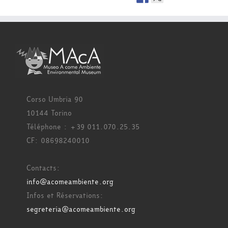
Corso Umbria 90
10144 Torino
Téléphone : +39 011.070.25.35
CF: 08698240010
Contacts:
info@acomeambiente.org
Infos et Réservations:
segreteria@acomeambiente.org