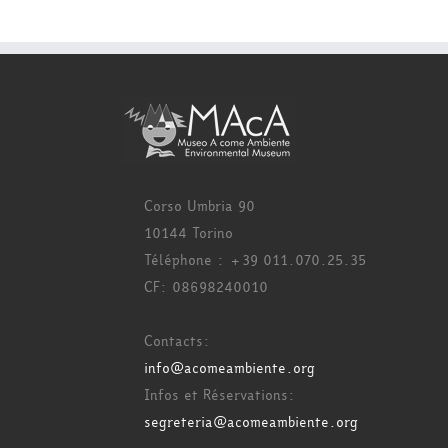
Corso Umbria 90
10144 Torino
Téléphone : +39 011.070.25.35
CF: 08698240010
Contacts:
info@acomeambiente.org
Infos et Réservations:
segreteria@acomeambiente.org