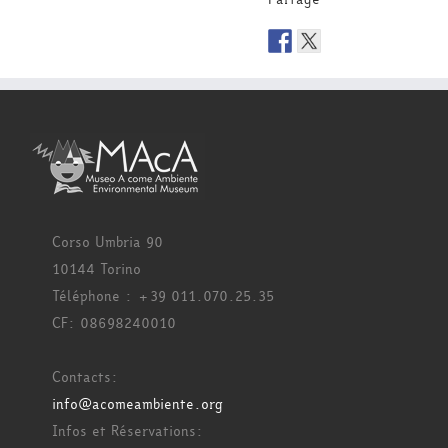
Corso Umbria 90
10144 Torino
Téléphone : +39 011.070.25.35
CF: 08698240010
Contacts:
info@acomeambiente.org
Infos et Réservations: