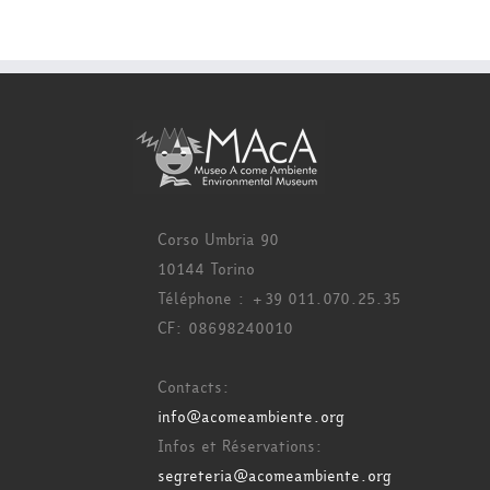
Corso Umbria 90
10144 Torino
Téléphone : +39 011.070.25.35
CF: 08698240010
Contacts:
info@acomeambiente.org
Infos et Réservations:
segreteria@acomeambiente.org