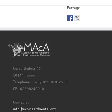
Partage
Corso Umbria 90
10144 Torino
Téléphone : +39 011.070.25.35
CF: 08698240010
Contacts:
info@acomeambiente.org