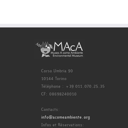
Corso Umbria 90
10144 Torino
Téléphone : +39 011.070.25.35
CF: 08698240010
Contacts:
info@acomeambiente.org
Infos et Réservations: