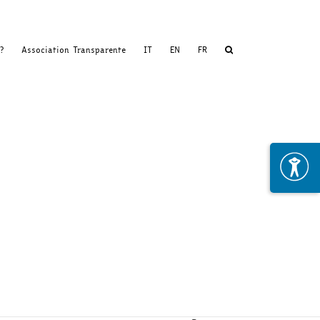
?
Association Transparente
IT
EN
FR