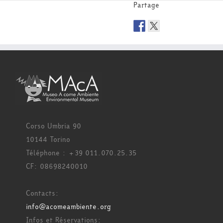
Partage
Corso Umbria 90
10144 Torino
Téléphone : +39 011.070.25.35
CF: 08698240010
Contacts:
info@acomeambiente.org
Infos et Réservations: