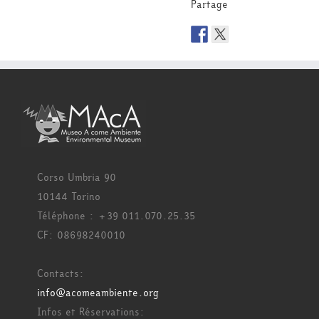
Partage
Corso Umbria 90
10144 Torino
Téléphone : +39 011.070.25.35
CF: 08698240010
Contacts:
info@acomeambiente.org
Infos et Réservations: