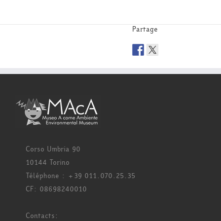
Partage
Corso Umbria 90
10144 Torino
Téléphone : +39 011.070.25.35
CF: 08698240010
Contacts: