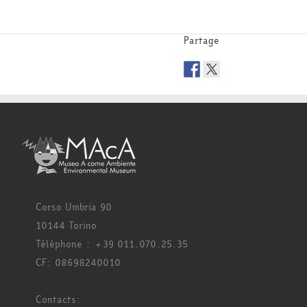
Partage
Corso Umbria 90
10144 Torino
Téléphone : +39 011.070.25.35
CF: 08698240010
Contacts: