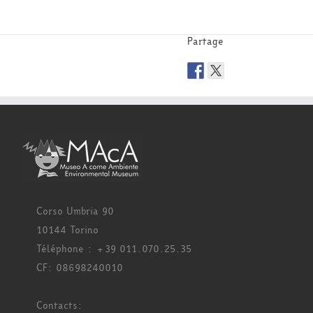
Partage
Corso Umbria 90
10144 Torino
Téléphone : +39 011.070.25.35
CF: 08698240010
Contacts: