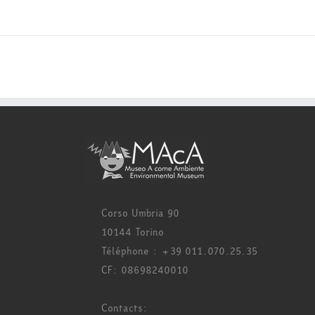
Corso Umbria 90
10144 Torino
Téléphone : +39 011.070.25.35
CF: 08698240010
Contacts: