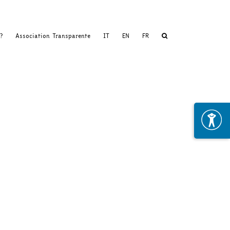
?
Association Transparente
IT
EN
FR