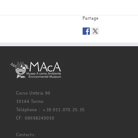
Partage
Corso Umbria 90
10144 Torino
Téléphone : +39 011.070.25.35
CF: 08698240010
Contacts: